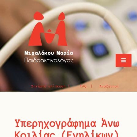
Ζητήστε επίσκεψη |
FAQ |
Αναζήτηση
Υπερηχογράφημα Άνω
Κοιλίας (Ενηλίκων)